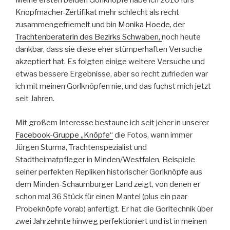
Meine ersten beiden Gorlknöpfe habe ich 2016 fürs
Knopfmacher-Zertifikat mehr schlecht als recht
zusammengefriemelt und bin
Monika Hoede, der
Trachtenberaterin des Bezirks Schwaben,
noch heute
dankbar, dass sie diese eher stümperhaften Versuche
akzeptiert hat. Es folgten einige weitere Versuche und
etwas bessere Ergebnisse, aber so recht zufrieden war
ich mit meinen Gorlknöpfen nie, und das fuchst mich jetzt
seit Jahren.
Mit großem Interesse bestaune ich seit jeher in unserer
Facebook-Gruppe „Knöpfe“
die Fotos, wann immer
Jürgen Sturma, Trachtenspezialist und
Stadtheimatpfleger in Minden/Westfalen, Beispiele
seiner perfekten Repliken historischer Gorlknöpfe aus
dem Minden-Schaumburger Land zeigt, von denen er
schon mal 36 Stück für einen Mantel (plus ein paar
Probeknöpfe vorab) anfertigt. Er hat die Gorltechnik über
zwei Jahrzehnte hinweg perfektioniert und ist in meinen