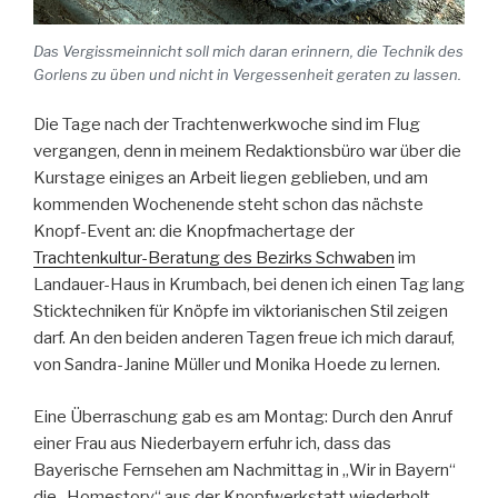
Das Vergissmeinnicht soll mich daran erinnern, die Technik des
Gorlens zu üben und nicht in Vergessenheit geraten zu lassen.
Die Tage nach der Trachtenwerkwoche sind im Flug
vergangen, denn in meinem Redaktionsbüro war über die
Kurstage einiges an Arbeit liegen geblieben, und am
kommenden Wochenende steht schon das nächste
Knopf-Event an: die Knopfmachertage der
Trachtenkultur-Beratung des Bezirks Schwaben
im
Landauer-Haus in Krumbach, bei denen ich einen Tag lang
Sticktechniken für Knöpfe im viktorianischen Stil zeigen
darf. An den beiden anderen Tagen freue ich mich darauf,
von Sandra-Janine Müller und Monika Hoede zu lernen.
Eine Überraschung gab es am Montag: Durch den Anruf
einer Frau aus Niederbayern erfuhr ich, dass das
Bayerische Fernsehen am Nachmittag in „Wir in Bayern“
die „Homestory“ aus der Knopfwerkstatt wiederholt