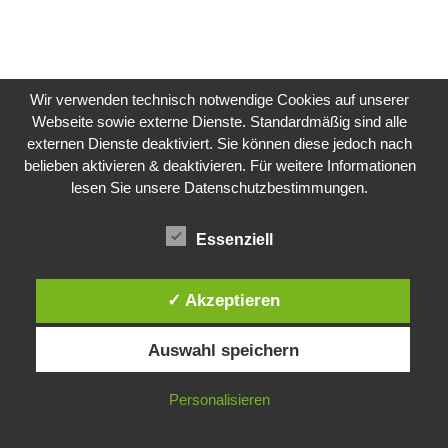
Wir verwenden technisch notwendige Cookies auf unserer
REDAKTIONSBÜRO HELENE WEINOLD
Webseite sowie externe Dienste. Standardmäßig sind alle
externen Dienste deaktiviert. Sie können diese jedoch nach
belieben aktivieren & deaktivieren. Für weitere Informationen
lesen Sie unsere Datenschutzbestimmungen.
Essenziell
✓ Akzeptieren
Auswahl speichern
Neben meiner Leidenschaft für Knöpfe arbeite ich als
Personalisieren
Redakteurin für Zeitungen, Zeitschriften und
Buchverlage.