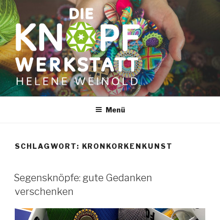
Zum
Inhalt
springen
Menü
SCHLAGWORT:
KRONKORKENKUNST
Segensknöpfe: gute Gedanken
verschenken