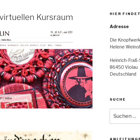
HIER FINDET
virtuellen Kursraum
Adresse
Die Knopfwerk
Helene Weino
Heinrich-Fraß-S
86450 Violau
Deutschland
SUCHE
Suche
nach:
ANLEITUNGE