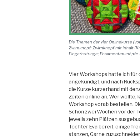
Die Themen der vier Onlinekurse (vo
Zwirnknopf; Zwirnknopf mit Inhalt (K
Fingerhutringe; Posamentenknöpfe –
Vier Workshops hatte ich für
angekündigt, und nach Rücksp
die Kurse kurzerhand mit de
Zeiten online an. Wer wollte,
Workshop vorab bestellen. Di
Schon zwei Wochen vor der Tex
jeweils zehn Plätzen ausgebuc
Tochter Eva bereit, einige fr
stanzen, Garne zuzuschneiden