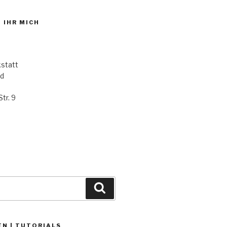
 IHR MICH
statt
ld
tr. 9
Suchen
N | TUTORIALS