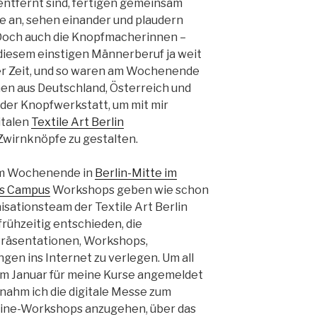
ntfernt sind, fertigen gemeinsam
 an, sehen einander und plaudern
 Doch auch die Knopfmacherinnen –
 diesem einstigen Männerberuf ja weit
der Zeit, und so waren am Wochenende
nen aus Deutschland, Österreich und
n der Knopfwerkstatt, um mit mir
italen
Textile Art Berlin
Zwirnknöpfe zu gestalten.
sem Wochenende in
Berlin-Mitte im
ms Campus
Workshops geben wie schon
isationsteam der Textile Art Berlin
rühzeitig entschieden, die
Präsentationen, Workshops,
en ins Internet zu verlegen. Um all
s im Januar für meine Kurse angemeldet
 nahm ich die digitale Messe zum
nline-Workshops anzugehen, über das