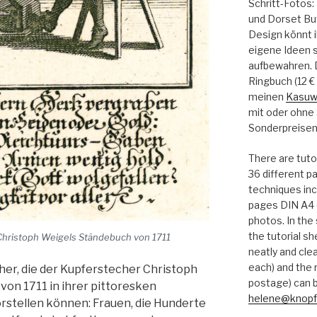
Schritt-Fotos
und Dorset Bu
Design könnt i
eigene Ideen s
aufbewahren. Di
Ringbuch (12 € 
meinen
Kasuw
mit oder ohne
Sonderpreisen
There are tutor
36 different 
techniques inc
pages DIN A4 
photos. In the
the tutorial s
Christoph Weigels Ständebuch von 1711
neatly and clea
each) and the r
her, die der Kupferstecher Christoph
postage) can b
von 1711 in ihrer pittoresken
helene@knopf
orstellen können: Frauen, die Hunderte