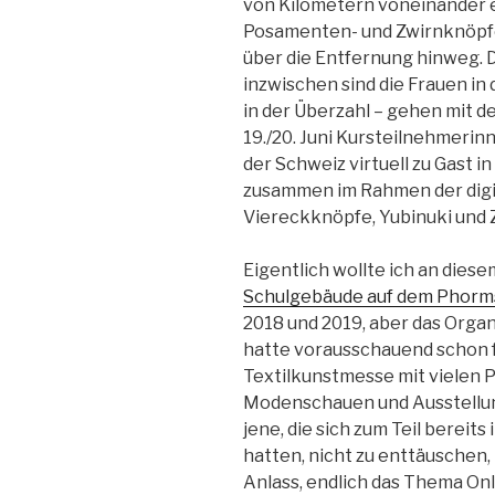
von Kilometern voneinander e
Posamenten- und Zwirnknöpfe
über die Entfernung hinweg.
inzwischen sind die Frauen in
in der Überzahl – gehen mit 
19./20. Juni Kursteilnehmerin
der Schweiz virtuell zu Gast i
zusammen im Rahmen der dig
Viereckknöpfe, Yubinuki und 
Eigentlich wollte ich an die
Schulgebäude auf dem Phor
2018 und 2019, aber das Organ
hatte vorausschauend schon f
Textilkunstmesse mit vielen 
Modenschauen und Ausstellung
jene, die sich zum Teil bereit
hatten, nicht zu enttäuschen,
Anlass, endlich das Thema O