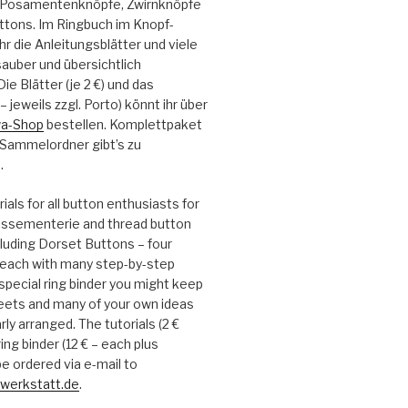
: Posamentenknöpfe, Zwirnknöpfe
ttons. Im Ringbuch im Knopf-
hr die Anleitungsblätter und viele
auber und übersichtlich
e Blätter (je 2 €) und das
– jeweils zzgl. Porto) könnt ihr über
a-Shop
bestellen. Komplettpaket
 Sammelordner gibt’s zu
.
ials for all button enthusiasts for
passementerie and thread button
luding Dorset Buttons – four
each with many step-by-step
 special ring binder you might keep
heets and many of your own ideas
rly arranged. The tutorials (2 €
ing binder (12 € – each plus
e ordered via e-mail to
werkstatt.de
.