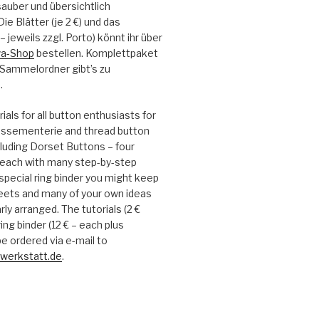
auber und übersichtlich
e Blätter (je 2 €) und das
– jeweils zzgl. Porto) könnt ihr über
a-Shop
bestellen. Komplettpaket
 Sammelordner gibt’s zu
.
ials for all button enthusiasts for
passementerie and thread button
luding Dorset Buttons – four
each with many step-by-step
 special ring binder you might keep
heets and many of your own ideas
rly arranged. The tutorials (2 €
ing binder (12 € – each plus
e ordered via e-mail to
werkstatt.de
.