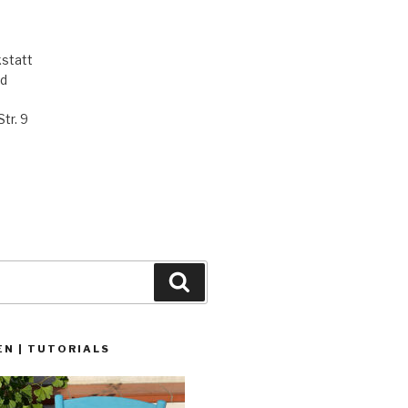
statt
ld
tr. 9
Suchen
N | TUTORIALS