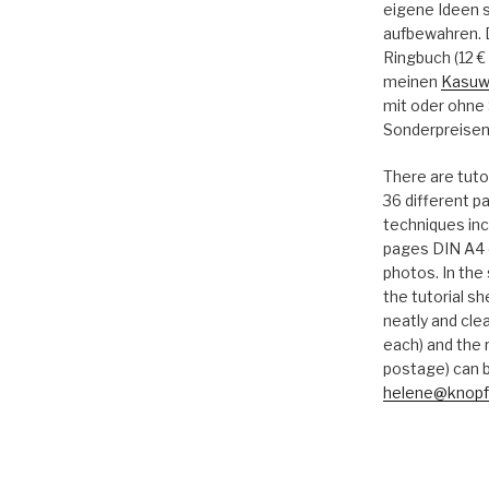
eigene Ideen s
aufbewahren. Di
Ringbuch (12 € 
meinen
Kasuw
mit oder ohne
Sonderpreisen
There are tutor
36 different 
techniques inc
pages DIN A4 
photos. In the
the tutorial s
neatly and clea
each) and the r
postage) can b
helene@knopf