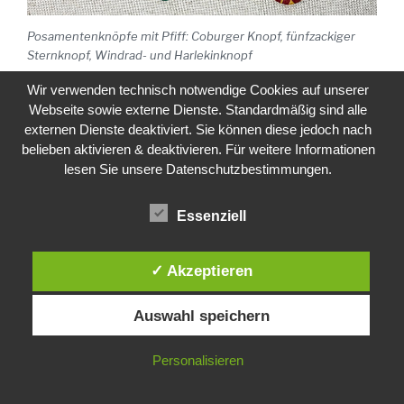
Posamentenknöpfe mit Pfiff: Coburger Knopf, fünfzackiger
Sternknopf, Windrad- und Harlekinknopf
Wir verwenden technisch notwendige Cookies auf unserer
Posamentenknöpfe mit Pfiff
Webseite sowie externe Dienste. Standardmäßig sind alle
Fünfzackiger Sternknopf, Coburger Knopf, Windrad- und
externen Dienste deaktiviert. Sie können diese jedoch nach
Harlekinknopf
belieben aktivieren & deaktivieren. Für weitere Informationen
Samstag–Sonntag, 18.–19. Juli 2025
lesen Sie unsere Datenschutzbestimmungen.
Wollwerk, 72525 Münsingen
wollwerk.shop
Essenziell
Posamentenknöpfe mit Pfiff
Fünfzackiger Stern, Coburger Knopf, Windradknopf & Co.
✓ Akzeptieren
Donnerstag–Freitag, 9.–10. Juli 2026
Kurszentrum Ballenberg, CH–3858 Hofstetten bei
Auswahl speichern
Brienz
ballenbergkurse.ch
Personalisieren
Zwirnknopf trifft Dorset Button