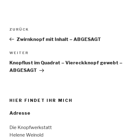
Beitrags-
ZURÜCK
Vorheriger
Navigation
Beitrag
Zwirnknopf mit Inhalt – ABGESAGT
WEITER
Nächster
Beitrag
Knopflust im Quadrat – Viereckknopf gewebt –
ABGESAGT
HIER FINDET IHR MICH
Adresse
Die Knopfwerkstatt
Helene Weinold